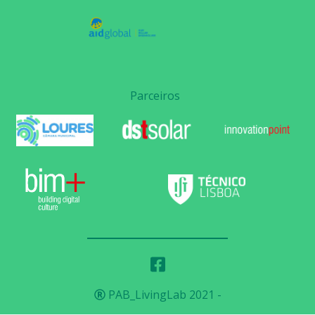
Parceiros
PAB_LivingLab 2021
-