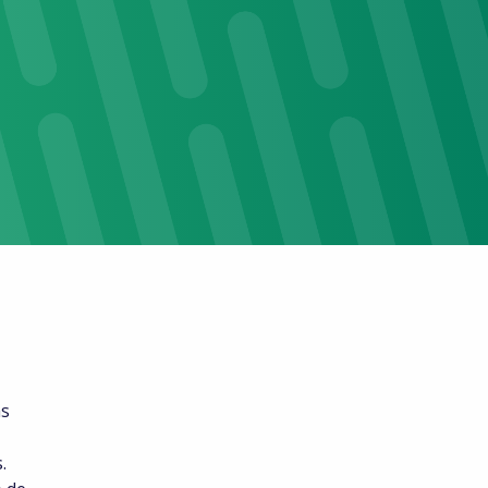
as
,
.