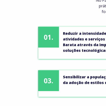
No Pa
prát
fo
Reduzir a intensidad
01.
atividades e serviço
Barata através da im
soluções tecnológica
Sensibilizar a popula
03.
da adoção de estilos 