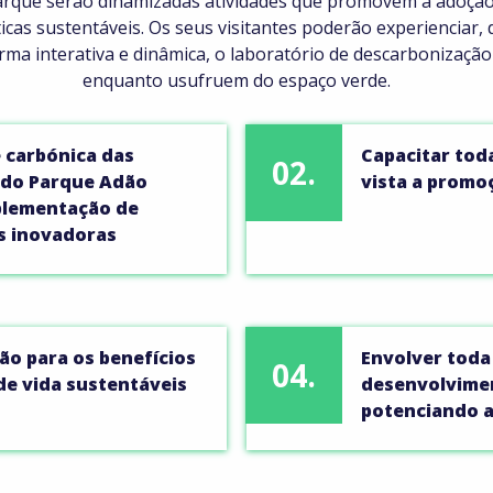
rque serão dinamizadas atividades que promovem a adoção
icas sustentáveis. Os seus visitantes poderão experienciar, 
rma interativa e dinâmica, o laboratório de descarbonização
enquanto usufruem do espaço verde.
e carbónica das
Capacitar toda
02.
s do Parque Adão
vista a promo
plementação de
s inovadoras
ção para os benefícios
Envolver toda
04.
de vida sustentáveis
desenvolvimen
potenciando a