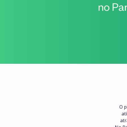
O p
at
atr