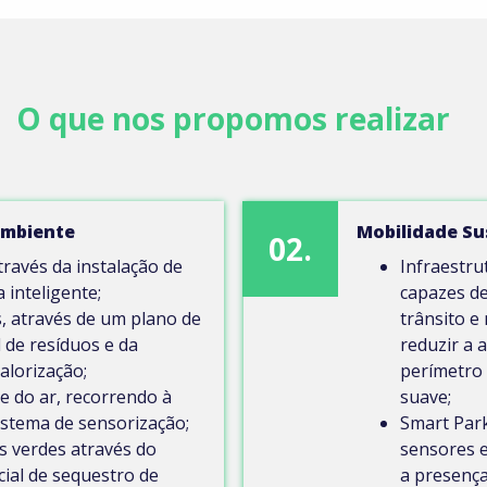
O que nos propomos realizar
Ambiente
Mobilidade Su
02.
através da instalação de
Infraestru
 inteligente;
capazes d
, através de um plano de
trânsito e
 de resíduos e da
reduzir a 
alorização;
perímetro
e do ar, recorrendo à
suave;
istema de sensorização;
Smart Park
s verdes através do
sensores e
ial de sequestro de
a presença