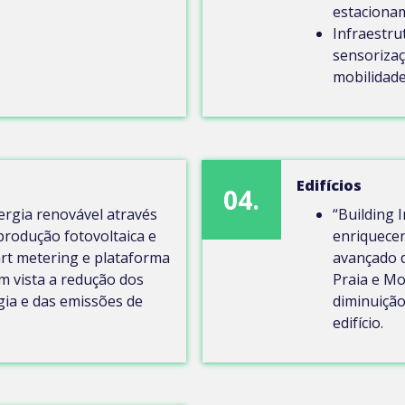
estaciona
Infraestru
sensorizaç
mobilidade
Edifícios
04.
rgia renovável através
“Building 
produção fotovoltaica e
enriquece
rt metering e plataforma
avançado d
m vista a redução dos
Praia e Mo
ia e das emissões de
diminuiçã
edifício.