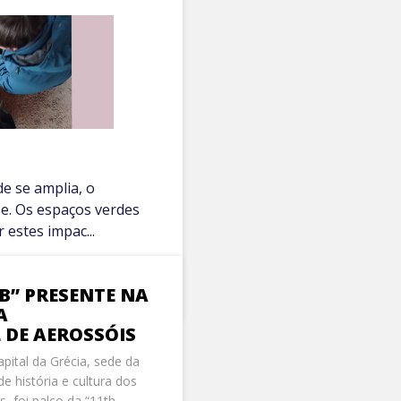
e se amplia, o
se. Os espaços verdes
estes impac...
B” PRESENTE NA
A
 DE AEROSSÓIS
apital da Grécia, sede da
 história e cultura dos
, foi palco da “11th