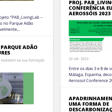
PROJ. PAB_LIVI
CONFERÊNCIA E
AEROSSÓIS 2023
ojeto “PAB_LivingLab –
ão no Parque Adão
velmente,...
 PARQUE ADÃO
URES
20 set. 2023
s investem na sua formação
Entre os dias 3 e 8 de
Málaga, Espanha, deco
Aerossol Conference 20
VER MAIS +
APADRINHAMENT
UMA FORMA DE
DESCARBONIZA