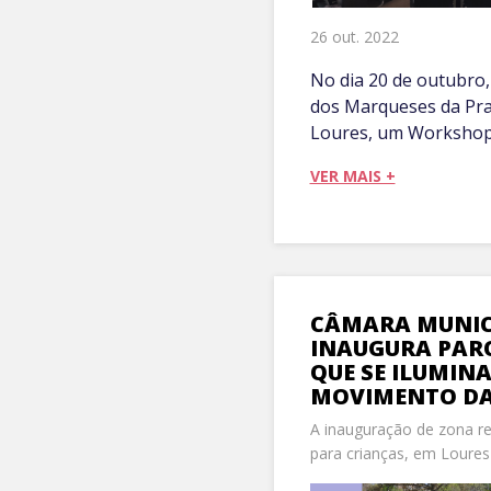
26 out. 2022
No dia 20 de outubro, 
dos Marqueses da Pra
Loures, um Workshop d
VER MAIS +
CÂMARA MUNICI
INAUGURA PARQ
QUE SE ILUMIN
MOVIMENTO DA
A inauguração de zona re
para crianças, em Loures