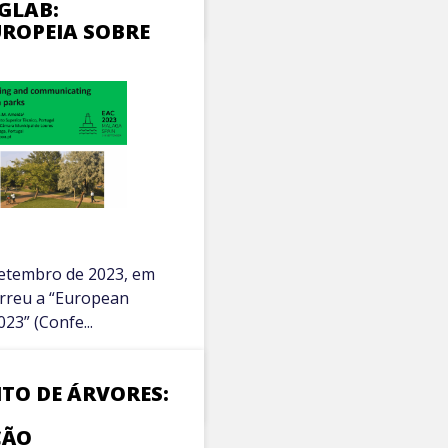
NGLAB:
UROPEIA SOBRE
 setembro de 2023, em
rreu a “European
23” (Confe...
O DE ÁRVORES:
ÇÃO