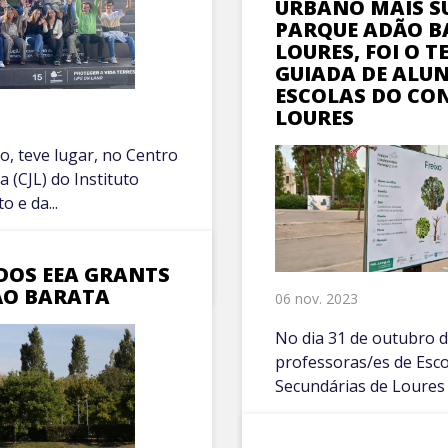
URBANO MAIS S
PARQUE ADÃO B
LOURES, FOI O T
GUIADA DE ALU
ESCOLAS DO CO
LOURES
, teve lugar, no Centro
 (CJL) do Instituto
 e da...
 DOS EEA GRANTS
ÃO BARATA
06 nov. 2023
No dia 31 de outubro d
professoras/es de Esco
Secundárias de Loures 
VER MAIS +