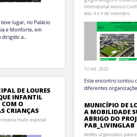
International Aerosol Conf
dias 4 e 9 de setembro.
teve lugar, no Palácio
ia e Monforte, em
irigido a...
12 set. 2022
Este encontro contou 
diferentes organizaçõe
PAL DE LOURES
pessoas que atuam na á
UE INFANTIL
A COM O
MUNICÍPIO DE 
S CRIANÇAS
A MOBILIDADE 
ABRIGO DO PRO
creativa muito especial
PAB_LIVINGLAB
Ateliês organizados para e