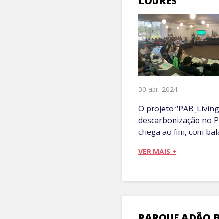
LOURES
30 abr. 2024
O projeto “PAB_Living
descarbonização no P
chega ao fim, com bala
VER MAIS +
PARQUE ADÃO 