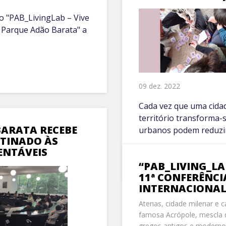
o "PAB_LivingLab – Vive
 Parque Adão Barata" a
09 dez. 2022
Cada vez que uma cidad
território transforma-
ARATA RECEBE
urbanos podem reduzir 
TINADO ÀS
ENTÁVEIS
VER MAIS +
“PAB_LIVING_LA
11ª CONFERÊNCI
INTERNACIONAL
Atenas, cidade milenar e c
famosa Acrópole, mescla de
gregos antigos e modernos