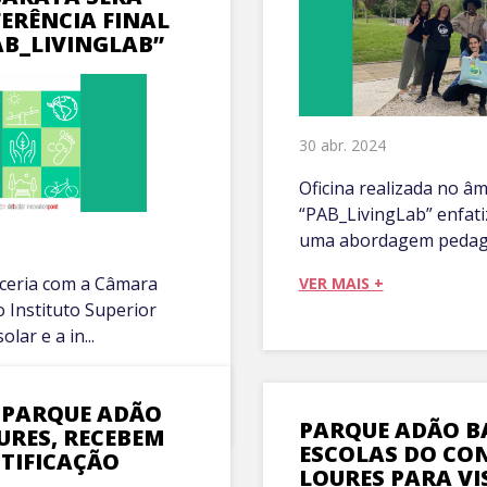
ERÊNCIA FINAL
AB_LIVINGLAB”
30 abr. 2024
Oficina realizada no â
“PAB_LivingLab” enfati
uma abordagem pedagóg
ceria com a Câmara
VER MAIS +
o Instituto Superior
lar e a in...
 PARQUE ADÃO
PARQUE ADÃO B
URES, RECEBEM
ESCOLAS DO CO
NTIFICAÇÃO
LOURES PARA VI