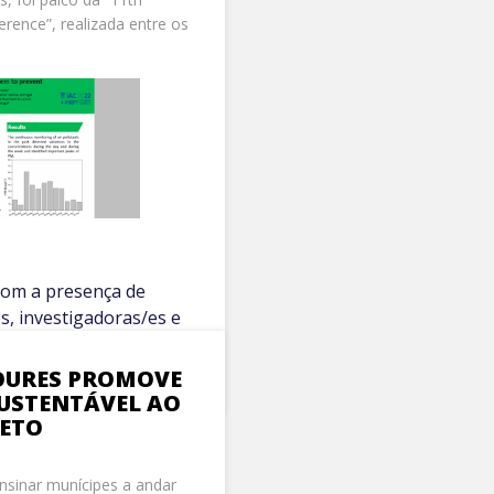
erence”, realizada entre os
com a presença de
s, investigadoras/es e
rea dos...
LOURES PROMOVE
SUSTENTÁVEL AO
JETO
nsinar munícipes a andar