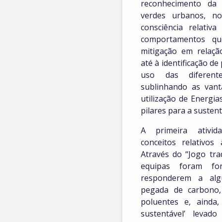
reconhecimento da 
verdes urbanos, n
consciência relativ
comportamentos q
mitigação em relação
até à identificação d
uso das diferent
sublinhando as van
utilização de Energi
pilares para a sustent
A primeira ativid
conceitos relativos 
Através do “Jogo tra
equipas foram fo
responderem a al
pegada de carbono,
poluentes e, ainda,
sustentável’ levad