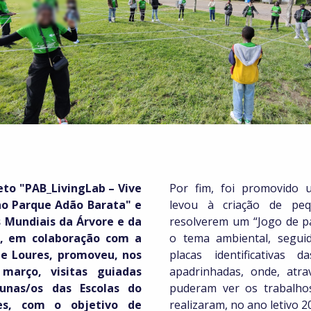
eto "PAB_LivingLab – Vive
Por fim, foi promovido
no Parque Adão Barata" e
levou à criação de pe
s Mundiais da Árvore e da
resolverem um “Jogo de p
, em colaboração com a
o tema ambiental, segui
e Loures, promoveu, nos
placas identificativas 
março, visitas guiadas
apadrinhadas, onde, at
lunas/os das Escolas do
puderam ver os trabalho
es, com o objetivo de
realizaram, no ano letivo 2