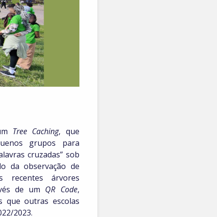
 um
Tree Caching
, que
quenos grupos para
alavras cruzadas” sob
do da observação de
das recentes árvores
ravés de um
QR Code
,
s que outras escolas
022/2023.