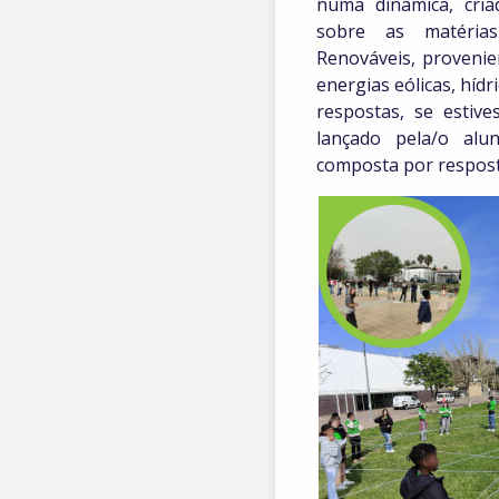
numa dinâmica, cri
sobre as matéria
Renováveis, provenie
energias eólicas, híd
respostas, se estive
lançado pela/o alu
composta por respost