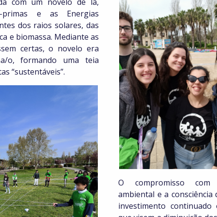
ada com um novelo de lã,
s-primas e as Energias
ntes dos raios solares, das
rica e biomassa. Mediante as
ssem certas, o novelo era
na/o, formando uma teia
as “sustentáveis”.
O compromisso com a
ambiental e a consciência
investimento continuado 