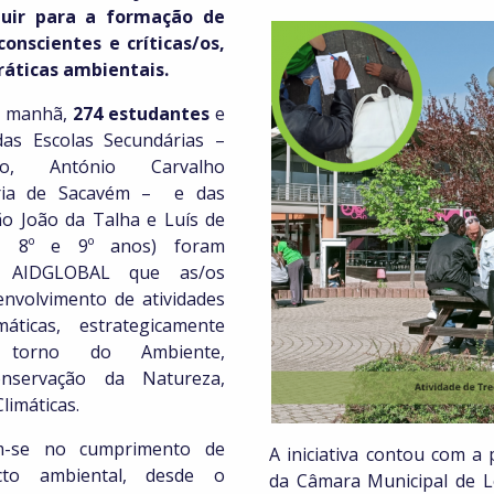
buir para a formação de
onscientes e críticas/os,
áticas ambientais.
a manhã,
274
estudantes
e
as Escolas Secundárias –
o, António Carvalho
ária de Sacavém – e das
ão João da Talha e Luís de
º, 8º e 9º anos) foram
la AIDGLOBAL que as/os
nvolvimento de atividades
áticas, estrategicamente
 torno do Ambiente,
Conservação da Natureza,
limáticas.
am-se no cumprimento de
A iniciativa contou com a
cto ambiental, desde o
da Câmara Municipal de 