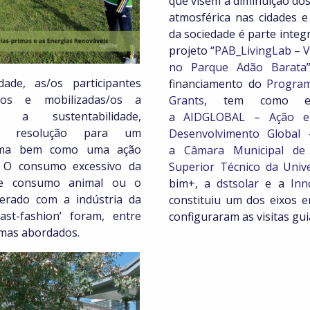
que visem a diminuição dos
atmosférica nas cidades e
da sociedade é parte integ
projeto “
PAB_LivingLab – V
no Parque Adão Barata
dade, as/os participantes
financiamento do
Progra
s/os e mobilizadas/os a
Grants
, tem como en
 a sustentabilidade,
a
AIDGLOBAL – Ação e
a resolução para um
Desenvolvimento Global
–
lema bem como uma ação
a
Câmara Municipal de
a. O consumo excessivo da
Superior Técnico da Univ
 e consumo animal ou o
bim+, a
dstsolar
e a
Inn
erado com a indústria da
constituiu um dos eixos 
st-fashion’ foram, entre
configuraram as visitas guia
emas abordados.