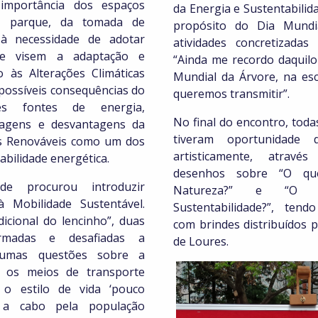
importância dos espaços
da Energia e Sustentabilid
o parque, da tomada de
propósito do Dia Mundi
a à necessidade de adotar
atividades concretizadas
ue visem a adaptação e
“Ainda me recordo daquil
 às Alterações Climáticas
Mundial da Árvore, na esc
e possíveis consequências do
queremos transmitir”.
es fontes de energia,
No final do encontro, toda
tagens e desvantagens da
tiveram oportunidade 
as Renováveis como um dos
artisticamente, atravé
abilidade energética.
desenhos sobre “O q
ade procurou introduzir
Natureza?” e “O q
à Mobilidade Sustentável.
Sustentabilidade?”, ten
dicional do lencinho”, duas
com brindes distribuídos 
rmadas e desafiadas a
de Loures.
gumas questões sobre a
 os meios de transporte
 o estilo de vida ‘pouco
o a cabo pela população