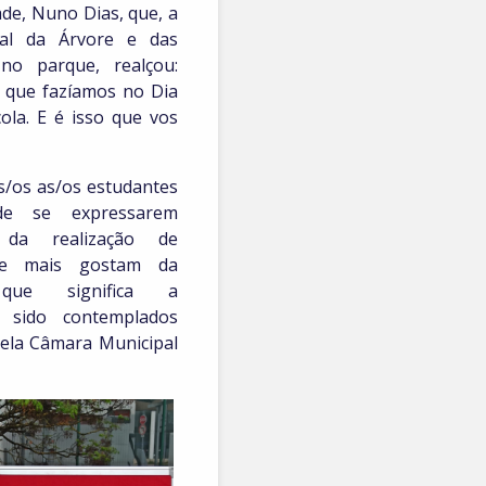
ade, Nuno Dias, que, a
al da Árvore e das
 no parque, realçou:
o que fazíamos no Dia
ola. E é isso que vos
s/os as/os estudantes
de se expressarem
s da realização de
ue mais gostam da
ue significa a
do sido contemplados
pela Câmara Municipal