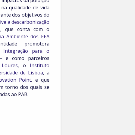
 impactos da poluição
 na qualidade de vida
rante dos objetivos do
ive a descarbonização
”, que conta com o
ma Ambiente dos EEA
tidade promotora
 Integração para o
 e como parceiros
 Loures
, o
Instituto
ersidade de Lisboa
, a
ovation Point
, e que
em torno dos quais se
das ao PAB.​​