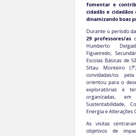
fomentar e contri
cidadãs e cidadãos c
dinamizando boas pr
Durante o período d
29
professores/as
d
Humberto Delgad
Figueiredo, Secund
Escolas Básicas de S
Sttau Monteiro (7
convidadas/os pe
orientou para o dese
exploratórias e tem
organizadas, em
Sustentabilidade, 
Energia e Alterações C
As visitas centrar
objetivos de impa